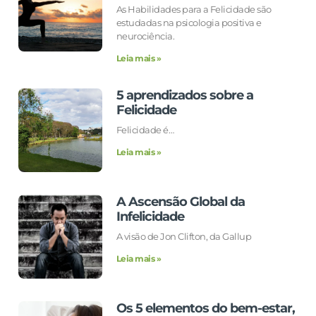
As Habilidades para a Felicidade são
estudadas na psicologia positiva e
neurociência.
Leia mais »
5 aprendizados sobre a
Felicidade
Felicidade é…
Leia mais »
A Ascensão Global da
Infelicidade
A visão de Jon Clifton, da Gallup
Leia mais »
Os 5 elementos do bem-estar,