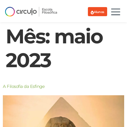
Alunos
Mês:
maio
2023
A Filosofia da Esfinge