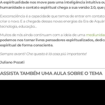
A espiritualidade nos move para uma inteligência intuitiva o
humanidade o contato espiritual chega a sua versão 2.0, que
Exoconsciência é a capacidade que temos de entrar em contato c
criar o novo. E a chegada dessas novas energias da Era de Aquá
tecnologia, educação…
Muitos de nós ainda continuam com a ideia de uma
mediunida
podemos nos tornar livres pensadores espiritualizados, dedi
espiritual de forma consciente.
Sempre avanti! Che questo è lá cosa piú importante!
Juliano Pozati
ASSISTA TAMBÉM UMA AULA SOBRE O TEMA