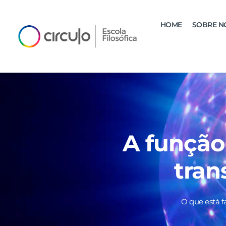
HOME
SOBRE N
A função
tran
O que está f