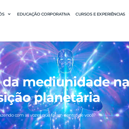
ÓS
EDUCAÇÃO CORPORATIVA
CURSOS E EXPERIÊNCIAS
 da mediunidade n
sição planetária
azendo com as vozes que falam dentro de você?