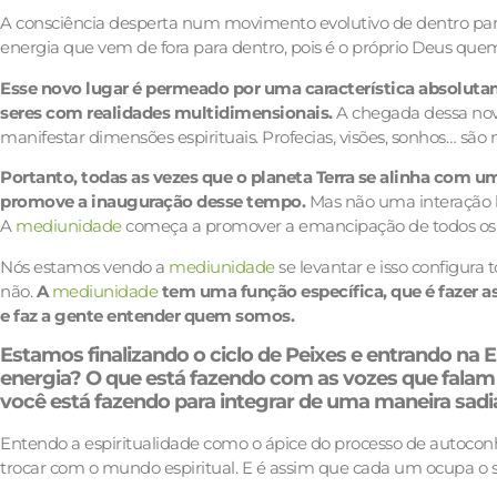
A consciência desperta num movimento evolutivo de dentro pa
energia que vem de fora para dentro, pois é o próprio Deus qu
Esse novo lugar é permeado por uma característica absolutam
seres com realidades multidimensionais.
A chegada dessa nov
manifestar dimensões espirituais. Profecias, visões, sonhos… sã
Portanto, todas as vezes que o planeta Terra se alinha com 
promove a inauguração desse tempo.
Mas não uma interação br
A
mediunidade
começa a promover a emancipação de todos os 
Nós estamos vendo a
mediunidade
se levantar e isso configura 
não.
A
mediunidade
tem uma função específica, que é fazer a
e faz a gente entender quem somos.
Estamos finalizando o ciclo de Peixes e entrando na 
energia? O que está fazendo com as vozes que fala
você está fazendo para integrar de uma maneira sadi
Entendo a espiritualidade como o ápice do processo de autoco
trocar com o mundo espiritual. E é assim que cada um ocupa o se