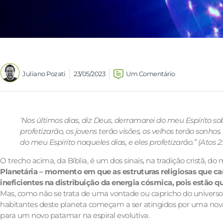
Juliano Pozati
23/05/2023
Um Comentário
‘Nos últimos dias, diz Deus, derramarei do meu Espírito sobr
profetizarão, os jovens terão visões, os velhos terão sonh
do meu Espírito naqueles dias, e eles profetizarão.” (Atos 2:
O trecho acima, da Bíblia, é um dos sinais, na tradição cristã,
Planetária – momento em que as estruturas religiosas que c
ineficientes na distribuição da energia cósmica, pois estão qu
Mas, como não se trata de uma vontade ou capricho do universo, 
habitantes deste planeta começam a ser atingidos por uma nov
para um novo patamar na espiral evolutiva.