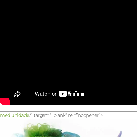
mediunidade
/” target=”_blank” rel=”noopener”>