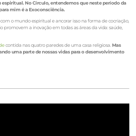
u espiritual. No Círculo, entendemos que neste período da
 para mim é a Exoconsciência.
om o mundo espiritual e ancorar isso na forma de cocriação,
rio promovem a inovação em todas as áreas da vida: saúde,
de
contida nas quatro paredes de uma casa religiosa.
Mas
cando uma parte de nossas vidas para o desenvolvimento