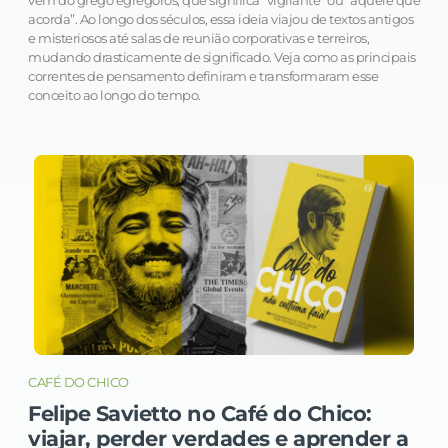
vem do grego egrēgoros, que significa “vigilante” ou “aquele que
acorda”. Ao longo dos séculos, essa ideia viajou de textos antigos
e misteriosos até salas de reunião corporativas e terreiros,
mudando drasticamente de significado. Veja como as principais
correntes de pensamento definiram e transformaram esse
conceito ao longo do tempo.
CAFÉ DO CHICO
Felipe Savietto no Café do Chico:
viajar, perder verdades e aprender a