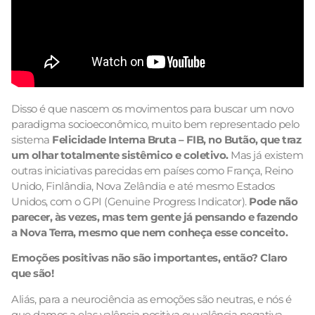
Disso é que nascem os movimentos para buscar um novo
paradigma socioeconômico, muito bem representado pelo
sistema
Felicidade Interna Bruta – FIB, no Butão, que traz
um olhar totalmente sistêmico e coletivo.
Mas já existem
outras iniciativas parecidas em países como França, Reino
Unido, Finlândia, Nova Zelândia e até mesmo Estados
Unidos, com o GPI (Genuine Progress Indicator).
Pode não
parecer, às vezes, mas tem gente já pensando e fazendo
a Nova Terra, mesmo que nem conheça esse conceito.
Emoções positivas não são importantes, então? Claro
que são!
Aliás, para a neurociência as emoções são neutras, e nós é
que damos a elas valência positiva ou valência negativa.