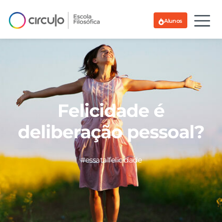
Alunos
Felicidade é
deliberação pessoal?
#essatalfelicidade