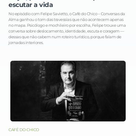
escutar a vida
No episódio com Felipe Savietto, o Café do Chico – Conversas da
Alma ganhou o tom das travessias que não acontecem apenas
no mapa. Psicólogo e mochileiro por escolha, Felipe trouxe uma
conversa sobre deslocamento, identidade, escuta e coragem —
dessas que não cabem num roteiro turístico, porque falam de
jornadas interiores.
CAFÉ DO CHICO