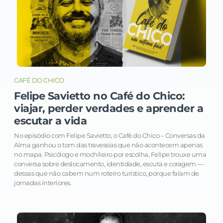
CAFÉ DO CHICO
Felipe Savietto no Café do Chico:
viajar, perder verdades e aprender a
escutar a vida
No episódio com Felipe Savietto, o Café do Chico – Conversas da
Alma ganhou o tom das travessias que não acontecem apenas
no mapa. Psicólogo e mochileiro por escolha, Felipe trouxe uma
conversa sobre deslocamento, identidade, escuta e coragem —
dessas que não cabem num roteiro turístico, porque falam de
jornadas interiores.