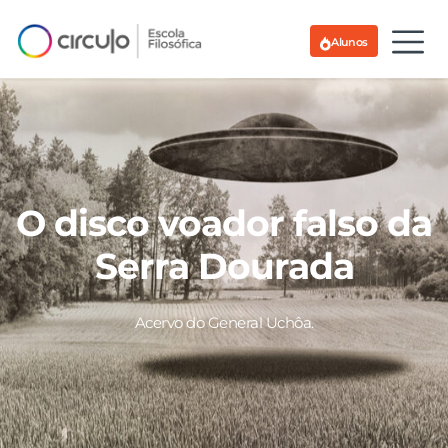
Alunos
O disco voador falso da
Serra Dourada
Acervo do General Uchôa.