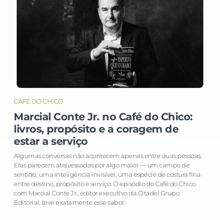
CAFÉ DO CHICO
Marcial Conte Jr. no Café do Chico:
livros, propósito e a coragem de
estar a serviço
Algumas conversas não acontecem apenas entre duas pessoas.
Elas parecem atravessadas por algo maior — um campo de
sentido, uma inteligência invisível, uma espécie de costura fina
entre destino, propósito e serviço. O episódio do Café do Chico
com Marcial Conte Jr., editor executivo da Citadel Grupo
Editorial, teve exatamente esse sabor.