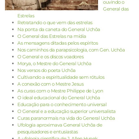
ouvindo o
General das
Estrelas
Retratando o que vem das estrelas
Na ponta da caneta do General Uchôa
O General das Estrelas na mídia
As mensagens ditadas pelos espíritos
Nos caminhos da parapsicologia, com Gen. Uchôa
O General e os discos voadores
Morya, o Mestre do General Uchôa
Nos versos do poeta Uchôa
Cultivando a espiritualidade sem rótulos
A conexão com o Mestre Jesus
As curas com o Mestre Philippe de Lyon
O ideal educacional do General Uchôa
Educação para o conhecimento universal
O General e a educação superior universalista
Curas paranormais na vida do General Uchôa
Ufologia aproximava General Uchôa de
pesquisadores e entusiastas
A ufologia científica de J. Allen Hynek