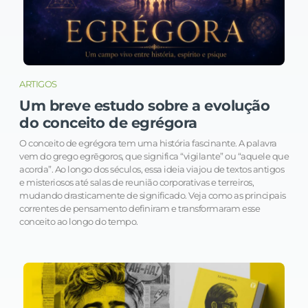
ARTIGOS
Um breve estudo sobre a evolução
do conceito de egrégora
O conceito de egrégora tem uma história fascinante. A palavra
vem do grego egrēgoros, que significa “vigilante” ou “aquele que
acorda”. Ao longo dos séculos, essa ideia viajou de textos antigos
e misteriosos até salas de reunião corporativas e terreiros,
mudando drasticamente de significado. Veja como as principais
correntes de pensamento definiram e transformaram esse
conceito ao longo do tempo.