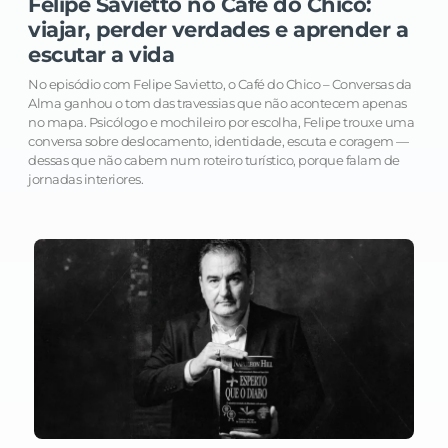
Felipe Savietto no Café do Chico:
viajar, perder verdades e aprender a
escutar a vida
No episódio com Felipe Savietto, o Café do Chico – Conversas da
Alma ganhou o tom das travessias que não acontecem apenas
no mapa. Psicólogo e mochileiro por escolha, Felipe trouxe uma
conversa sobre deslocamento, identidade, escuta e coragem —
dessas que não cabem num roteiro turístico, porque falam de
jornadas interiores.