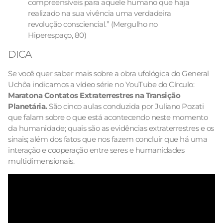
compreensíveis para aquele humano que haja
realizado na sua vivência uma verdadeira
revolução consciencial.” (Mergulho no
Hiperespaço, 80)
DICA
Se você quer saber mais sobre a obra ufológica do General
Uchôa indicamos a vídeo série no YouTube do Círculo:
Maratona Contatos Extraterrestres na Transição
Planetária.
São cinco aulas conduzida por Juliano Pozati
que falam sobre o que está acontecendo neste momento
da humanidade; quais são as evidências extraterrestres e os
sinais; além dos fatos que nos fazem concluir que há uma
interação e cooperação entre seres e humanidades
multidimensionais.