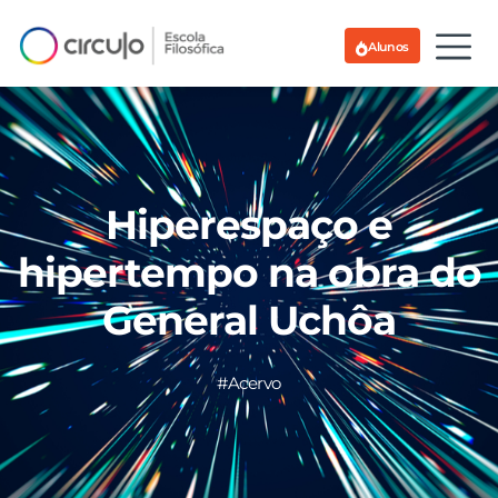
Alunos
Hiperespaço e
hipertempo na obra do
General Uchôa
#Acervo