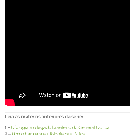
Leia as matérias anteriores da série:
1 –
Ufologia e o legado brasileiro do General Uchôa
2 –
Um olhar para a ufologia casuística