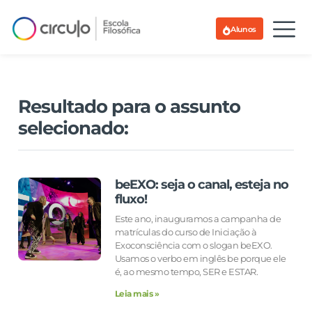
Alunos
Resultado para o assunto
selecionado:
beEXO: seja o canal, esteja no
fluxo!
Este ano, inauguramos a campanha de
matrículas do curso de Iniciação à
Exoconsciência com o slogan beEXO.
Usamos o verbo em inglês be porque ele
é, ao mesmo tempo, SER e ESTAR.
Leia mais »