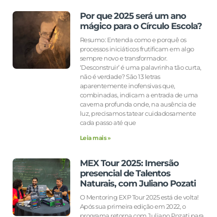
Por que 2025 será um ano
mágico para o Círculo Escola?
Resumo: Entenda como e porquê os
processos iniciáticos frutificam em algo
sempre novo e transformador.
‘Desconstruir’ é uma palavrinha tão curta,
não é verdade? São 13 letras
aparentemente inofensivas que,
combinadas, indicam a entrada de uma
caverna profunda onde, na ausência de
luz, precisamos tatear cuidadosamente
cada passo até que
Leia mais »
MEX Tour 2025: Imersão
presencial de Talentos
Naturais, com Juliano Pozati
O Mentoring EXP Tour 2025 está de volta!
Após sua primeira edição em 2022, o
programa retorna com Juliano Pozati para