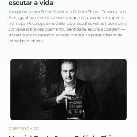
escutar a vida
No episódio com Felipe Savietto, o Café do Chico – Conversas da
Alma ganhou o tom das travessias que não acontecem apenas
no mapa. Psicólogo e mochileiro por escolha, Felipe trouxe uma
conversa sobre deslocamento, identidade, escuta e coragem —
dessas que não cabem num roteiro turístico, porque falam de
jornadas interiores.
CAFÉ DO CHICO