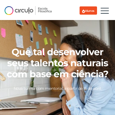
Alunos
Que tal desenvolver
seus talentos naturais
com base em ciência?
Nova turma com mentorias a partir de 15 de abril.