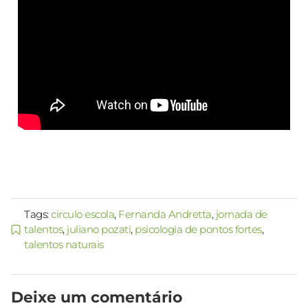
Tags:
circulo escola
,
Fernanda Andretta
,
jornada de
talentos
,
juliano pozati
,
psicologia de pontos fortes
,
talentos naturais
Deixe um comentário