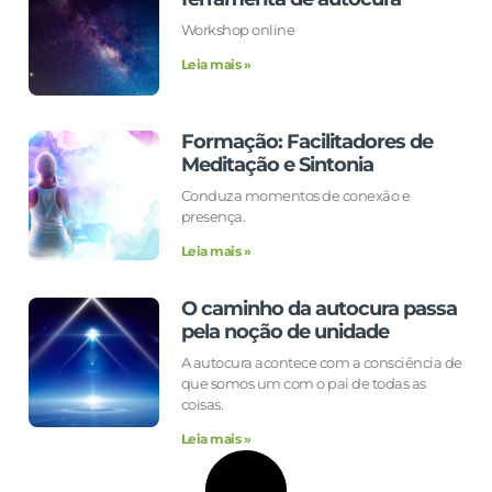
Workshop online
Leia mais »
Formação: Facilitadores de
Meditação e Sintonia
Conduza momentos de conexão e
presença.
Leia mais »
O caminho da autocura passa
pela noção de unidade
A autocura acontece com a consciência de
que somos um com o pai de todas as
coisas.
Leia mais »