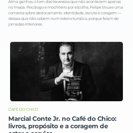
Alma ganhou o tom das travessias que não acontecem apenas
no mapa. Psicólogo e mochileiro por escolha, Felipe trouxe uma
conversa sobre deslocamento, identidade, escuta e coragem —
dessas que não cabem num roteiro turístico, porque falam de
jornadas interiores.
CAFÉ DO CHICO
Marcial Conte Jr. no Café do Chico:
livros, propósito e a coragem de