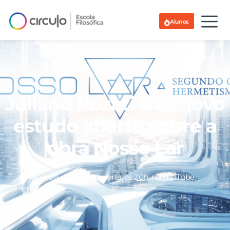
Alunos
Juliano Pozati traz novo
estudo aberto sobre a
obra Nosso Lar
Estreia dia 03/04, quarta, às 20h, no YouTube.