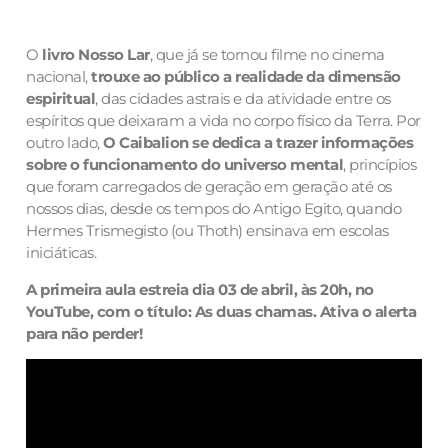
O
livro Nosso Lar
, que já se tornou filme no cinema
nacional,
trouxe ao público a realidade da dimensão
espiritual
, das cidades astrais e da atividade entre os
espíritos que deixaram a vida no corpo físico da Terra. Por
outro lado,
O Caibalion se dedica a trazer informações
sobre o funcionamento do universo mental
, princípios
que foram carregados de geração em geração até os
nossos dias, desde os tempos do Antigo Egito, quando
Hermes Trismegisto (ou Thoth) ensinava em escolas
iniciáticas.
A primeira aula estreia dia 03 de abril, às 20h, no
YouTube, com o título: As duas chamas. Ativa o alerta
para não perder!