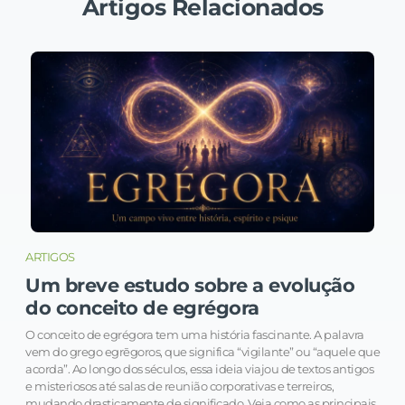
Artigos Relacionados
ARTIGOS
Um breve estudo sobre a evolução
do conceito de egrégora
O conceito de egrégora tem uma história fascinante. A palavra
vem do grego egrēgoros, que significa “vigilante” ou “aquele que
acorda”. Ao longo dos séculos, essa ideia viajou de textos antigos
e misteriosos até salas de reunião corporativas e terreiros,
mudando drasticamente de significado. Veja como as principais