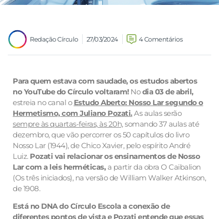
Redação Círculo
27/03/2024
4 Comentários
Para quem estava com saudade, os estudos abertos
no YouTube do Círculo voltaram!
No
dia 03 de abril,
estreia no canal o
Estudo Aberto: Nosso Lar segundo o
Hermetismo, com Juliano Pozati.
As aulas serão
sempre às quartas-feiras, às 20h,
somando 37 aulas até
dezembro, que vão percorrer os 50 capítulos do livro
Nosso Lar (1944), de Chico Xavier, pelo espírito André
Luiz.
Pozati vai relacionar os ensinamentos de Nosso
Lar com a leis herméticas,
a partir da obra O Caibalion
(Os três iniciados), na versão de William Walker Atkinson,
de 1908.
Está no DNA do Círculo Escola a conexão de
diferentes pontos de vista e Pozati entende que essas