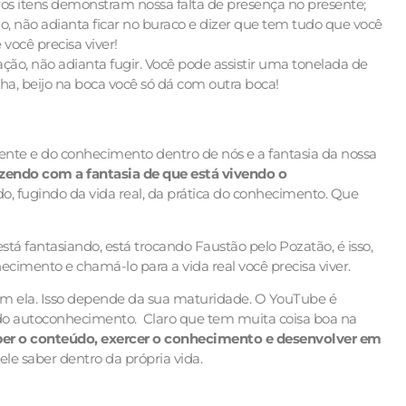
os itens demonstram nossa falta de presença no presente;
, não adianta ficar no buraco e dizer que tem tudo que você
você precisa viver!
ação, não adianta fugir. Você pode assistir uma tonelada de
ha, beijo na boca você só dá com outra boca!
ente e do conhecimento dentro de nós e a fantasia da nossa
fazendo com a fantasia de que está vivendo o
do, fugindo da vida real, da prática do conhecimento. Que
stá fantasiando, está trocando Faustão pelo Pozatão, é isso,
cimento e chamá-lo para a vida real você precisa viver.
 com ela. Isso depende da sua maturidade. O YouTube é
r do autoconhecimento. Claro que tem muita coisa boa na
ber o conteúdo, exercer o conhecimento e desenvolver em
le saber dentro da própria vida.