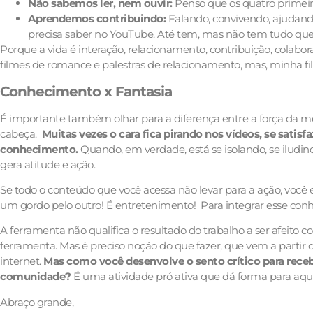
Não sabemos ler, nem ouvir:
Penso que os quatro primeir
Aprendemos contribuindo:
Falando, convivendo, ajudando
precisa saber no YouTube. Até tem, mas não tem tudo que 
Porque a vida é interação, relacionamento, contribuição, colabor
filmes de romance e palestras de relacionamento, mas, minha fil
Conhecimento x Fantasia
É importante também olhar para a diferença entre a força da m
cabeça.
Muitas vezes o cara fica pirando nos vídeos, se satis
conhecimento.
Quando, em verdade, está se isolando, se iludin
gera atitude e ação.
Se todo o conteúdo que você acessa não levar para a ação, você e
um gordo pelo outro! É entretenimento! Para integrar esse conhe
A ferramenta não qualifica o resultado do trabalho a ser afeito
ferramenta. Mas é preciso noção do que fazer, que vem a parti
internet.
Mas como você desenvolve o sento crítico para rece
comunidade?
É uma atividade pró ativa que dá forma para aque
Abraço grande,