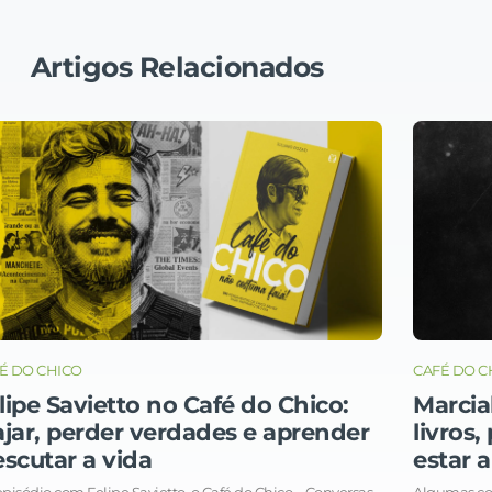
Artigos Relacionados
É DO CHICO
CAFÉ DO C
lipe Savietto no Café do Chico:
Marcia
ajar, perder verdades e aprender
livros
escutar a vida
estar a
pisódio com Felipe Savietto, o Café do Chico – Conversas
Algumas co