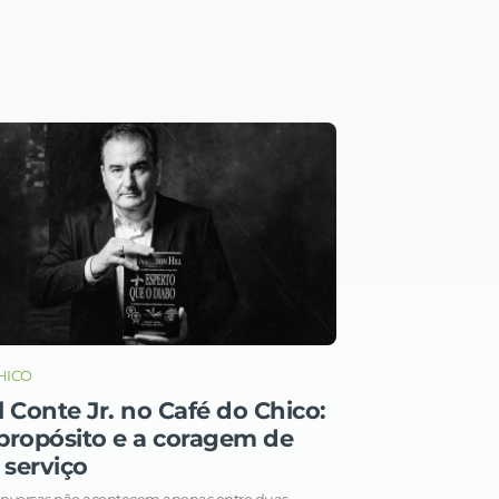
HICO
l Conte Jr. no Café do Chico:
, propósito e a coragem de
 serviço
nversas não acontecem apenas entre duas