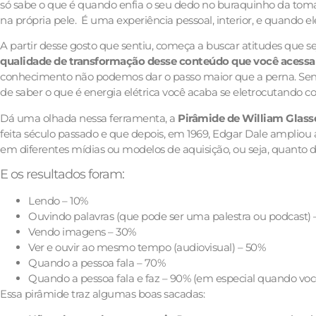
só sabe o que é quando enfia o seu dedo no buraquinho da to
na própria pele. É uma experiência pessoal, interior, e quando e
A partir desse gosto que sentiu, começa a buscar atitudes que s
qualidade de transformação desse conteúdo que você acessa
conhecimento não podemos dar o passo maior que a perna. Senão
de saber o que é energia elétrica você acaba se eletrocutando co
Dá uma olhada nessa ferramenta, a
Pirâmide de William Glass
feita século passado e que depois, em 1969, Edgar Dale ampli
em diferentes mídias ou modelos de aquisição, ou seja, quanto
E os resultados foram:
Lendo – 10%
Ouvindo palavras (que pode ser uma palestra ou podcast)
Vendo imagens – 30%
Ver e ouvir ao mesmo tempo (audiovisual) – 50%
Quando a pessoa fala – 70%
Quando a pessoa fala e faz – 90% (em especial quando você
Essa pirâmide traz algumas boas sacadas: