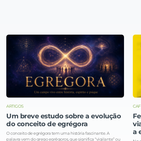
ARTIGOS
CAF
Um breve estudo sobre a evolução
Fe
do conceito de egrégora
vi
a 
O conceito de egrégora tem uma história fascinante. A
palavra vem do grego egrēgoros, que significa “vigilante” ou
No e