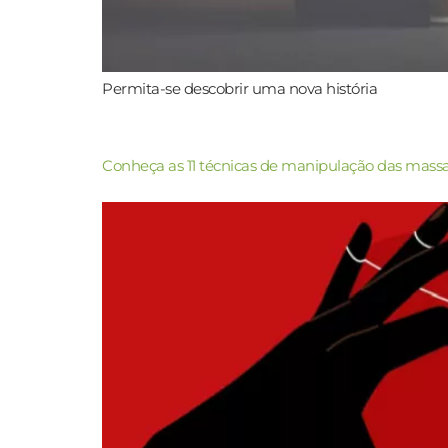
Permita-se descobrir uma nova história
Conheça as 11 técnicas de manipulação das mass