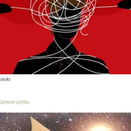
ulado
General Uchôa