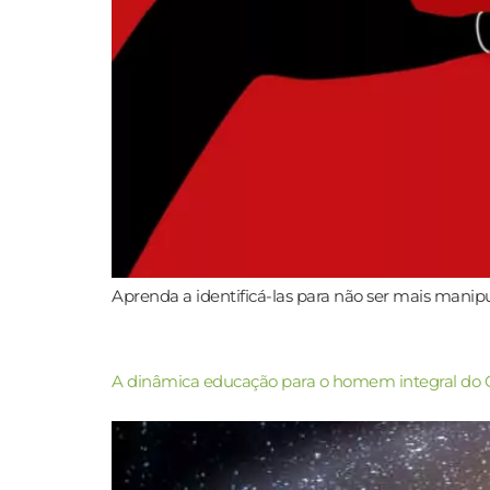
Aprenda a identificá-las para não ser mais manip
A dinâmica educação para o homem integral do 