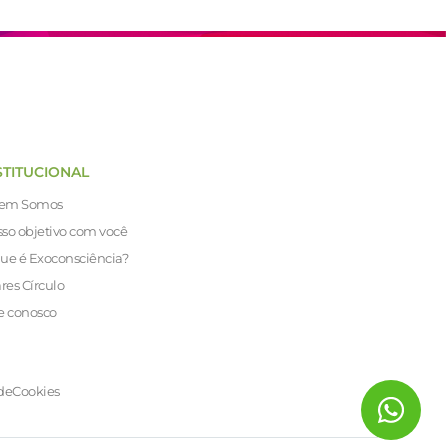
STITUCIONAL
em Somos
so objetivo com você
ue é Exoconsciência?
ares Círculo
e conosco
de
Cookies