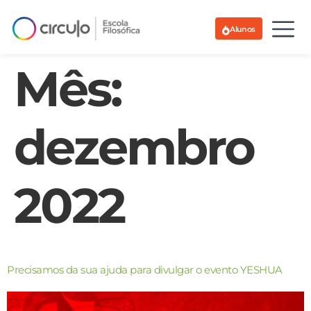
Alunos
Mês:
dezembro
2022
Precisamos da sua ajuda para divulgar o evento YESHUA