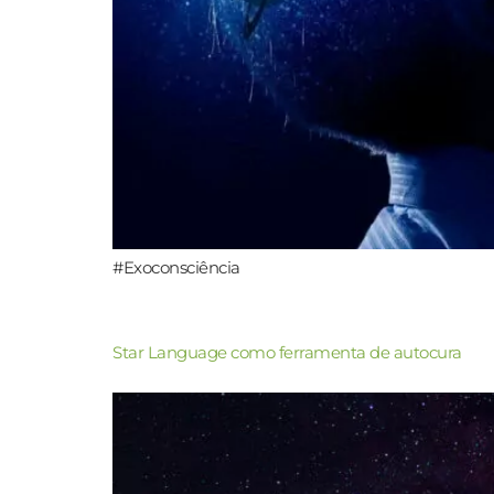
#Exoconsciência
Star Language como ferramenta de autocura