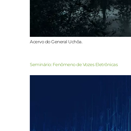
Acervo do General Uchôa.
Seminário: Fenômeno de Vozes Eletrônicas