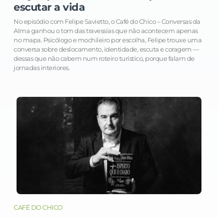
escutar a vida
No episódio com Felipe Savietto, o Café do Chico – Conversas da
Alma ganhou o tom das travessias que não acontecem apenas
no mapa. Psicólogo e mochileiro por escolha, Felipe trouxe uma
conversa sobre deslocamento, identidade, escuta e coragem —
dessas que não cabem num roteiro turístico, porque falam de
jornadas interiores.
CAFÉ DO CHICO