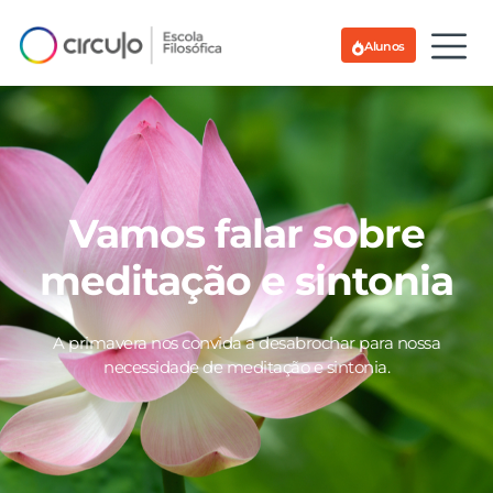
Alunos
Vamos falar sobre
meditação e sintonia
A primavera nos convida a desabrochar para nossa
necessidade de meditação e sintonia.