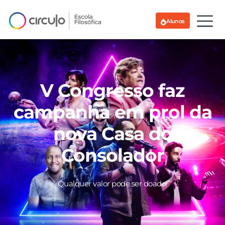
Alunos
V Congresso faz
campanha em prol da
nova Casa do
Consolador
Qualquer valor pode ser doado!