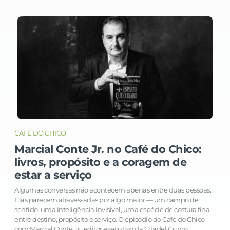
CAFÉ DO CHICO
Marcial Conte Jr. no Café do Chico:
livros, propósito e a coragem de
estar a serviço
Algumas conversas não acontecem apenas entre duas pessoas.
Elas parecem atravessadas por algo maior — um campo de
sentido, uma inteligência invisível, uma espécie de costura fina
entre destino, propósito e serviço. O episódio do Café do Chico
com Marcial Conte Jr., editor executivo da Citadel Grupo