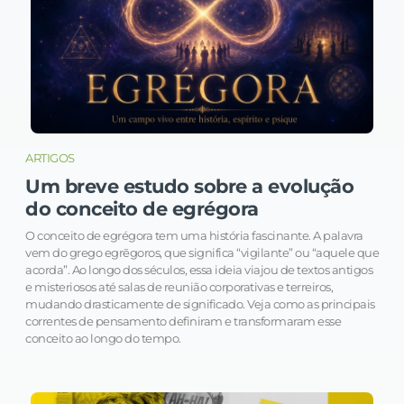
ARTIGOS
Um breve estudo sobre a evolução
do conceito de egrégora
O conceito de egrégora tem uma história fascinante. A palavra
vem do grego egrēgoros, que significa “vigilante” ou “aquele que
acorda”. Ao longo dos séculos, essa ideia viajou de textos antigos
e misteriosos até salas de reunião corporativas e terreiros,
mudando drasticamente de significado. Veja como as principais
correntes de pensamento definiram e transformaram esse
conceito ao longo do tempo.