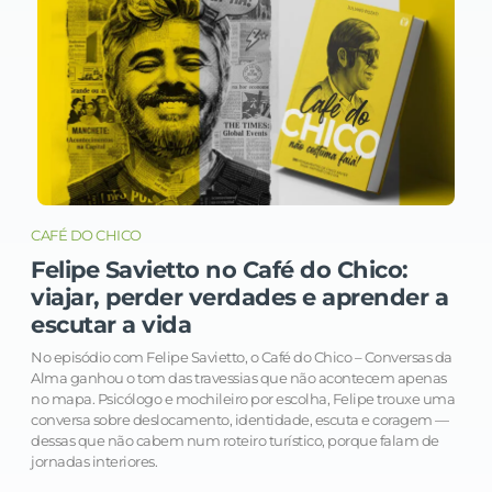
CAFÉ DO CHICO
Felipe Savietto no Café do Chico:
viajar, perder verdades e aprender a
escutar a vida
No episódio com Felipe Savietto, o Café do Chico – Conversas da
Alma ganhou o tom das travessias que não acontecem apenas
no mapa. Psicólogo e mochileiro por escolha, Felipe trouxe uma
conversa sobre deslocamento, identidade, escuta e coragem —
dessas que não cabem num roteiro turístico, porque falam de
jornadas interiores.