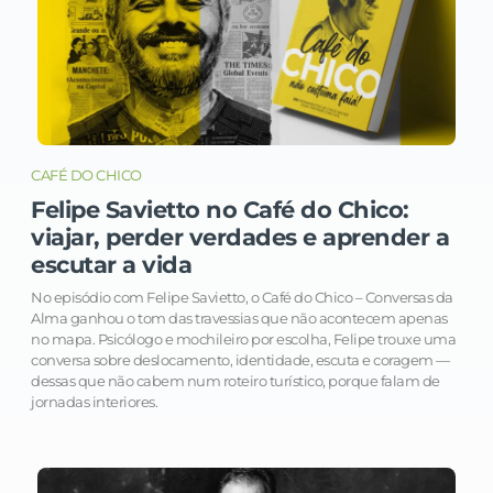
CAFÉ DO CHICO
Felipe Savietto no Café do Chico:
viajar, perder verdades e aprender a
escutar a vida
No episódio com Felipe Savietto, o Café do Chico – Conversas da
Alma ganhou o tom das travessias que não acontecem apenas
no mapa. Psicólogo e mochileiro por escolha, Felipe trouxe uma
conversa sobre deslocamento, identidade, escuta e coragem —
dessas que não cabem num roteiro turístico, porque falam de
jornadas interiores.