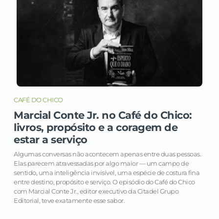
CAFÉ DO CHICO
Marcial Conte Jr. no Café do Chico:
livros, propósito e a coragem de
estar a serviço
Algumas conversas não acontecem apenas entre duas pessoas.
Elas parecem atravessadas por algo maior — um campo de
sentido, uma inteligência invisível, uma espécie de costura fina
entre destino, propósito e serviço. O episódio do Café do Chico
com Marcial Conte Jr., editor executivo da Citadel Grupo
Editorial, teve exatamente esse sabor.