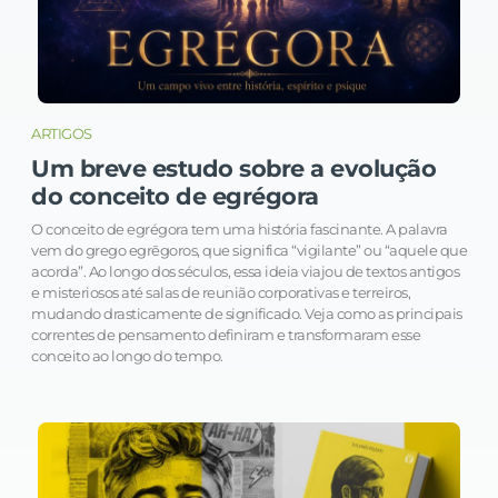
ARTIGOS
Um breve estudo sobre a evolução
do conceito de egrégora
O conceito de egrégora tem uma história fascinante. A palavra
vem do grego egrēgoros, que significa “vigilante” ou “aquele que
acorda”. Ao longo dos séculos, essa ideia viajou de textos antigos
e misteriosos até salas de reunião corporativas e terreiros,
mudando drasticamente de significado. Veja como as principais
correntes de pensamento definiram e transformaram esse
conceito ao longo do tempo.