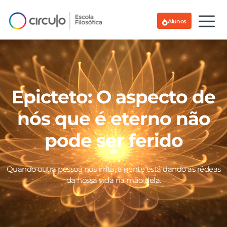
Alunos
Epicteto: O aspecto de
nós que é eterno não
pode ser ferido
Quando outra pessoa nos irrita, a gente está dando as rédeas
da nossa vida na mão dela.