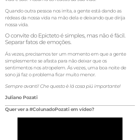
Quando outra pessoa nos irrita, a gente está dando as
rédeas da nossa vida na mão dela e deixando que dirija
nossa vida.
O convite do Epicteto é simples, mas não é fácil.
Separar fatos de emoções.
Ás vezes, precisamos ter um momento em que a gente
simplesmente se afasta para não deixar que os
sentimentos nos atropelem. Ás vezes, uma boa noite de
sono já faz o problema ficar muito menor.
Sempre avanti! Che questo è lá cosa piú importante!
Juliano Pozati
Quer ver a #ColunadoPozati em vídeo?