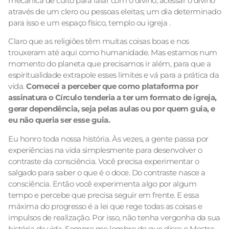
mecânica de culto para falar com o divino; acessar o divino
através de um clero ou pessoas eleitas; um dia determinado
para isso e um espaço físico, templo ou igreja .
Claro que as religiões têm muitas coisas boas e nos
trouxeram até aqui como humanidade. Mas estamos num
momento do planeta que precisamos ir além, para que a
espiritualidade extrapole esses limites e vá para a prática da
vida.
Comecei a perceber que como plataforma por
assinatura o Círculo tenderia a ter um formato de igreja,
gerar dependência, seja pelas aulas ou por quem guia, e
eu não queria ser esse guia.
Eu honro toda nossa história. Às vezes, a gente passa por
experiências na vida simplesmente para desenvolver o
contraste da consciência. Você precisa experimentar o
salgado para saber o que é o doce. Do contraste nasce a
consciência. Então você experimenta algo por algum
tempo e percebe que precisa seguir em frente. E essa
máxima do progresso é a lei que rege todas as coisas e
impulsos de realização. Por isso, não tenha vergonha da sua
história de vida. Sempre me lembro do que disse o Mestre