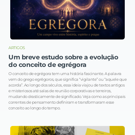
ARTIGOS
Um breve estudo sobre a evolução
do conceito de egrégora
O conceito de egrégora tem uma história fascinante. A palavra
vem do grego egrēgoros, que significa “vigilante” ou “aquele que
acorda”. Ao longo dos séculos, essa ideia viajou de textos antigos
e misteriosos até salas de reunião corporativas e terreiros,
mudando drasticamente de significado. Veja como as principais
correntes de pensamento definiram e transformaram esse
conceito ao longo do tempo.