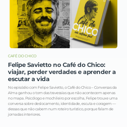
CAFÉ DO CHICO
Felipe Savietto no Café do Chico:
viajar, perder verdades e aprender a
escutar a vida
No episódio com Felipe Savietto, o Café do Chico – Conversas da
Alma ganhou o tom das travessias que não acontecem apenas
no mapa. Psicólogo e mochileiro por escolha, Felipe trouxe uma
conversa sobre deslocamento, identidade, escuta e coragem —
dessas que não cabem num roteiro turístico, porque falam de
jornadas interiores.