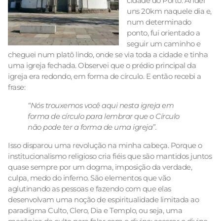
cidade do Porto. Andei
uns 20km naquele dia e,
num determinado
ponto, fui orientado a
seguir um caminho e
cheguei num platô lindo, onde se via toda a cidade e tinha
uma igreja fechada. Observei que o prédio principal da
igreja era redondo, em forma de círculo. E então recebi a
frase:
“Nós trouxemos você aqui nesta igreja em
forma de círculo para lembrar que o Círculo
não pode ter a forma de uma igreja”.
Isso disparou uma revolução na minha cabeça. Porque o
institucionalismo religioso cria fiéis que são mantidos juntos
quase sempre por um dogma, imposição da verdade,
culpa, medo do inferno. São elementos que vão
aglutinando as pessoas e fazendo com que elas
desenvolvam uma noção de espiritualidade limitada ao
paradigma Culto, Clero, Dia e Templo, ou seja, uma