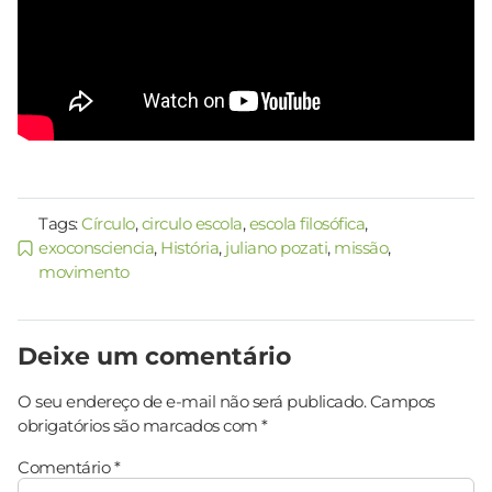
Tags:
Círculo
,
circulo escola
,
escola filosófica
,
exoconsciencia
,
História
,
juliano pozati
,
missão
,
movimento
Deixe um comentário
O seu endereço de e-mail não será publicado.
Campos
obrigatórios são marcados com
*
Comentário
*