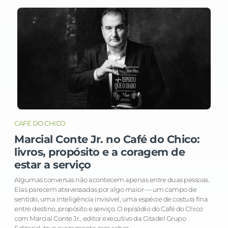
CAFÉ DO CHICO
Marcial Conte Jr. no Café do Chico:
livros, propósito e a coragem de
estar a serviço
Algumas conversas não acontecem apenas entre duas pessoas.
Elas parecem atravessadas por algo maior — um campo de
sentido, uma inteligência invisível, uma espécie de costura fina
entre destino, propósito e serviço. O episódio do Café do Chico
com Marcial Conte Jr., editor executivo da Citadel Grupo
Editorial, teve exatamente esse sabor.