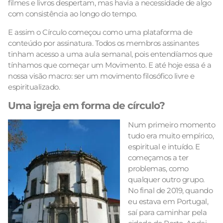
filmes e livros despertam, mas havia a necessidade de algo
com consistência ao longo do tempo.
E assim o Círculo começou como uma plataforma de
conteúdo por assinatura. Todos os membros assinantes
tinham acesso a uma aula semanal, pois entendíamos que
tínhamos que começar um Movimento. E até hoje essa é a
nossa visão macro: ser um movimento filosófico livre e
espiritualizado.
Uma igreja em forma de círculo?
Num primeiro momento
tudo era muito empírico,
espiritual e intuído. E
começamos a ter
problemas, como
qualquer outro grupo.
No final de 2019, quando
eu estava em Portugal,
saí para caminhar pela