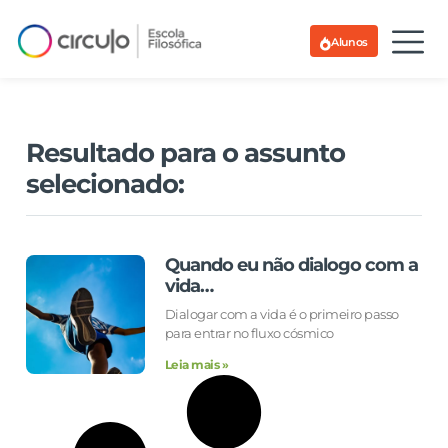
Alunos
Resultado para o assunto
selecionado:
Quando eu não dialogo com a
vida…
Dialogar com a vida é o primeiro passo
para entrar no fluxo cósmico
Leia mais »