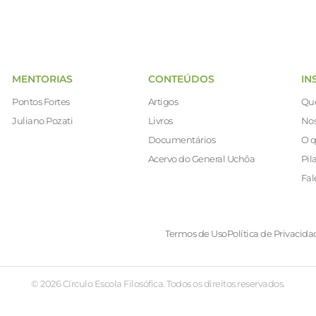
MENTORIAS
CONTEÚDOS
IN
Pontos Fortes
Artigos
Qu
Juliano Pozati
Livros
Nos
Documentários
O q
Acervo do General Uchôa
Pil
Fal
Termos de Uso
Política de Privacida
© 2026 Círculo Escola Filosófica. Todos os direitos reservados.