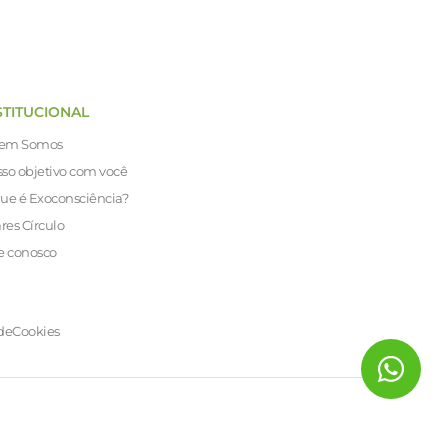
STITUCIONAL
em Somos
so objetivo com você
ue é Exoconsciência?
ares Círculo
e conosco
de
Cookies