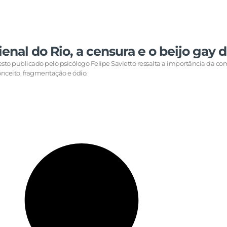
ienal do Rio, a censura e o beijo gay 
esto publicado pelo psicólogo Felipe Savietto ressalta a importância da
nceito, fragmentação e ódio.