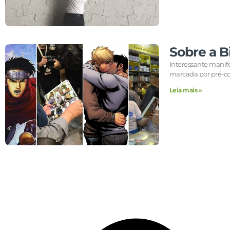
Sobre a B
Interessante manif
marcada por pré-co
Leia mais »