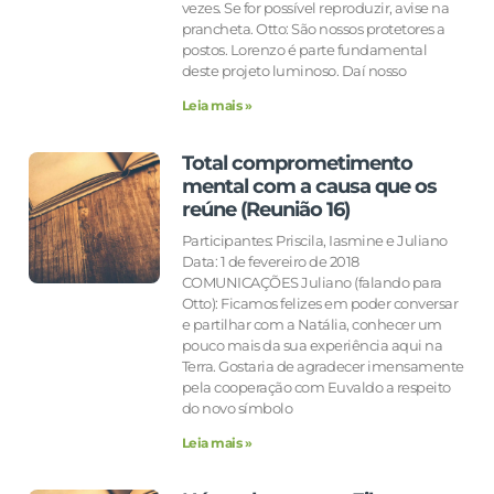
vezes. Se for possível reproduzir, avise na
prancheta. Otto: São nossos protetores a
postos. Lorenzo é parte fundamental
deste projeto luminoso. Daí nosso
Leia mais »
Total comprometimento
mental com a causa que os
reúne (Reunião 16)
Participantes: Priscila, Iasmine e Juliano
Data: 1 de fevereiro de 2018
COMUNICAÇÕES Juliano (falando para
Otto): Ficamos felizes em poder conversar
e partilhar com a Natália, conhecer um
pouco mais da sua experiência aqui na
Terra. Gostaria de agradecer imensamente
pela cooperação com Euvaldo a respeito
do novo símbolo
Leia mais »