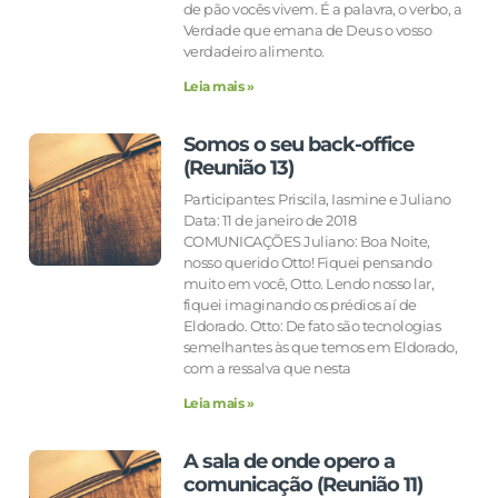
de pão vocês vivem. É a palavra, o verbo, a
Verdade que emana de Deus o vosso
verdadeiro alimento.
Leia mais »
Somos o seu back-office
(Reunião 13)
Participantes: Priscila, Iasmine e Juliano
Data: 11 de janeiro de 2018
COMUNICAÇÕES Juliano: Boa Noite,
nosso querido Otto! Fiquei pensando
muito em você, Otto. Lendo nosso lar,
fiquei imaginando os prédios aí de
Eldorado. Otto: De fato são tecnologias
semelhantes às que temos em Eldorado,
com a ressalva que nesta
Leia mais »
A sala de onde opero a
comunicação (Reunião 11)