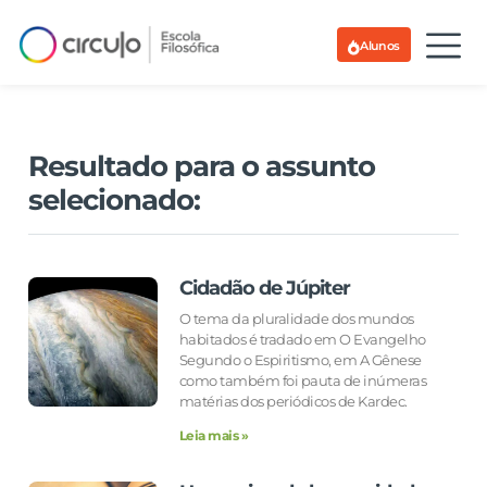
Alunos
Resultado para o assunto
selecionado:
Cidadão de Júpiter
O tema da pluralidade dos mundos
habitados é tradado em O Evangelho
Segundo o Espiritismo, em A Gênese
como também foi pauta de inúmeras
matérias dos periódicos de Kardec.
Leia mais »