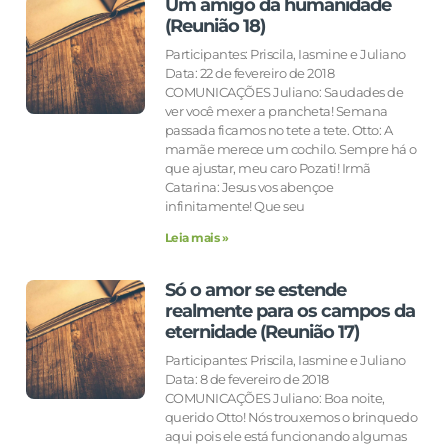
Um amigo da humanidade
(Reunião 18)
Participantes: Priscila, Iasmine e Juliano
Data: 22 de fevereiro de 2018
COMUNICAÇÕES Juliano: Saudades de
ver você mexer a prancheta! Semana
passada ficamos no tete a tete. Otto: A
mamãe merece um cochilo. Sempre há o
que ajustar, meu caro Pozati! Irmã
Catarina: Jesus vos abençoe
infinitamente! Que seu
Leia mais »
Só o amor se estende
realmente para os campos da
eternidade (Reunião 17)
Participantes: Priscila, Iasmine e Juliano
Data: 8 de fevereiro de 2018
COMUNICAÇÕES Juliano: Boa noite,
querido Otto! Nós trouxemos o brinquedo
aqui pois ele está funcionando algumas