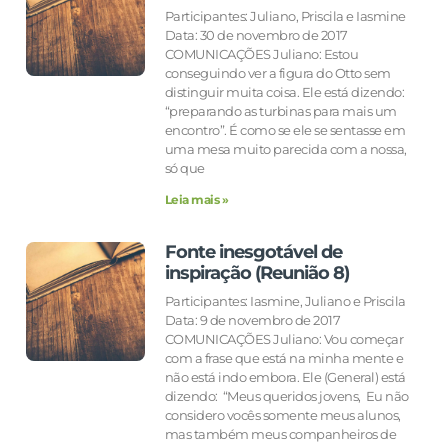
Participantes: Juliano, Priscila e Iasmine
Data: 30 de novembro de 2017
COMUNICAÇÕES Juliano: Estou
conseguindo ver a figura do Otto sem
distinguir muita coisa. Ele está dizendo:
“preparando as turbinas para mais um
encontro”. É como se ele se sentasse em
uma mesa muito parecida com a nossa,
só que
Leia mais »
Fonte inesgotável de
inspiração (Reunião 8)
Participantes: Iasmine, Juliano e Priscila
Data: 9 de novembro de 2017
COMUNICAÇÕES Juliano: Vou começar
com a frase que está na minha mente e
não está indo embora. Ele (General) está
dizendo: “Meus queridos jovens, Eu não
considero vocês somente meus alunos,
mas também meus companheiros de