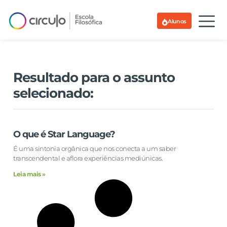
Alunos
Resultado para o assunto
selecionado:
O que é Star Language?
É uma sintonia orgânica que nos conecta a um saber
transcendental e aflora experiências mediúnicas.
Leia mais »