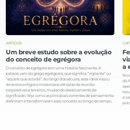
ARTIGOS
CAF
Um breve estudo sobre a evolução
Fe
do conceito de egrégora
vi
a 
O conceito de egrégora tem uma história fascinante. A
palavra vem do grego egrēgoros, que significa “vigilante” ou
No e
“aquele que acorda”. Ao longo dos séculos, essa ideia viajou
da 
de textos antigos e misteriosos até salas de reunião
apen
corporativas e terreiros, mudando drasticamente de
trou
significado. Veja como as principais correntes de pensamento
e co
definiram e transformaram esse conceito ao longo do tempo.
porq