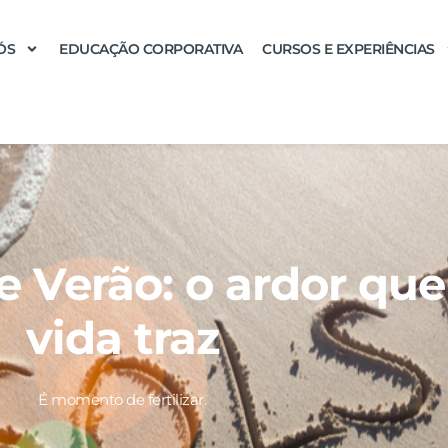
ÓS
EDUCAÇÃO CORPORATIVA
CURSOS E EXPERIÊNCIAS
de Verão: o ardor que
vida traz
É momento de fertilizar.