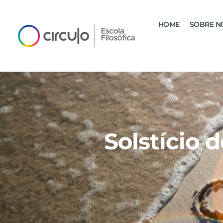
HOME
SOBRE N
Solstício 