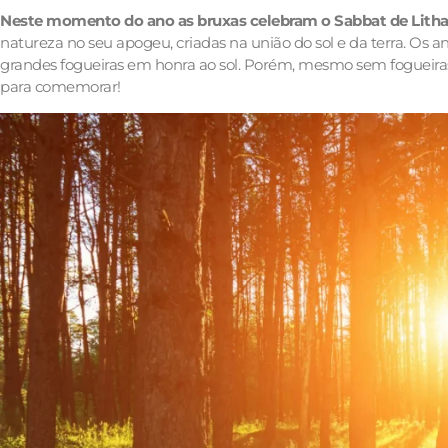
Neste momento do ano as bruxas celebram o Sabbat de Litha,
natureza no seu apogeu, criadas na união do sol e da terra. Os a
grandes fogueiras em honra ao sol. Porém, mesmo sem fogueiras é
para comemorar!