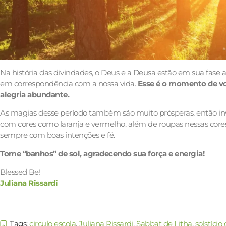
Na história das divindades, o Deus e a Deusa estão em sua fase a
em correspondência com a nossa vida.
Esse é o momento de voc
alegria abundante.
As magias desse período também são muito prósperas, então invi
com cores como laranja e vermelho, além de roupas nessas cores p
sempre com boas intenções e fé.
Tome “banhos” de sol, agradecendo sua força e energia!
Blessed Be!
Juliana Rissardi
Tags:
circulo escola
,
Juliana Rissardi
,
Sabbat de Litha
,
solstício