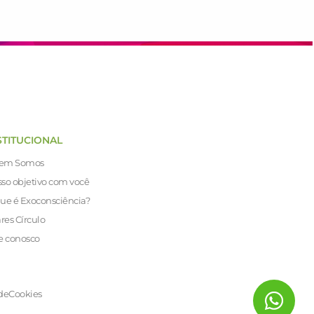
STITUCIONAL
em Somos
so objetivo com você
ue é Exoconsciência?
ares Círculo
e conosco
de
Cookies