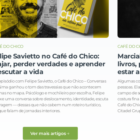
É DO CHICO
CAFÉ DO C
lipe Savietto no Café do Chico:
Marcia
ajar, perder verdades e aprender
livros
escutar a vida
estar a
pisódio com Felipe Savietto, o Café do Chico – Conversas
Algumas co
Alma ganhou o tom das travessias que não acontecem
pessoas. El
as no mapa. Psicólogo e mochileiro por escolha, Felipe
campo de se
xe uma conversa sobre deslocamento, identidade, escuta
costura fina
ragem — dessas que não cabem num roteiro turístico,
Café do Chic
ue falam de jornadas interiores.
Citadel Gru
Ver mais artigos