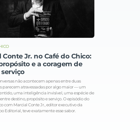
HICO
l Conte Jr. no Café do Chico:
, propósito e a coragem de
 serviço
nversas não acontecem apenas entre duas
as parecem atravessadas por algo maior — um
ntido, uma inteligência invisível, uma espécie de
 entre destino, propósito e serviço. O episódio do
o com Marcial Conte Jr., editor executivo da
po Editorial, teve exatamente esse sabor.