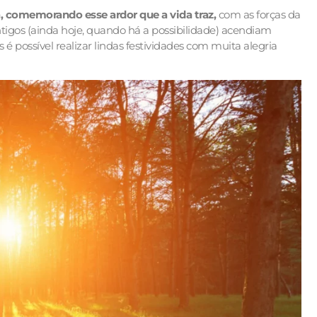
 comemorando esse ardor que a vida traz,
com as forças da
ntigos (ainda hoje, quando há a possibilidade) acendiam
 possível realizar lindas festividades com muita alegria