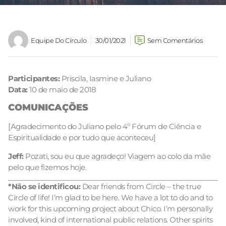
Equipe Do Círculo
30/01/2021
Sem Comentários
Participantes:
Priscila, Iasmine e Juliano
Data:
10 de maio de 2018
COMUNICAÇÕES
[Agradecimento do Juliano pelo 4º Fórum de Ciência e
Espiritualidade e por tudo que aconteceu]
Jeff:
Pozati, sou eu que agradeço! Viagem ao colo da mãe
pelo que fizemos hoje.
*Não se identificou:
Dear friends from Circle – the true
Circle of life! I’m glad to be here. We have a lot to do and to
work for this upcoming project about Chico. I’m personally
involved, kind of international public relations. Other spirits