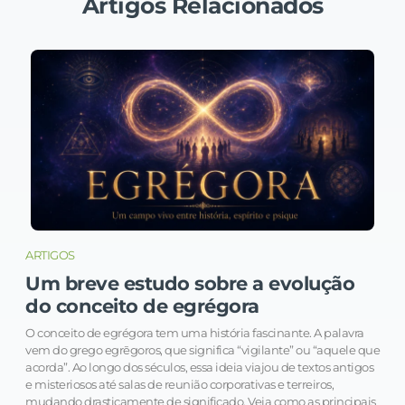
Artigos Relacionados
ARTIGOS
Um breve estudo sobre a evolução
do conceito de egrégora
O conceito de egrégora tem uma história fascinante. A palavra
vem do grego egrēgoros, que significa “vigilante” ou “aquele que
acorda”. Ao longo dos séculos, essa ideia viajou de textos antigos
e misteriosos até salas de reunião corporativas e terreiros,
mudando drasticamente de significado. Veja como as principais