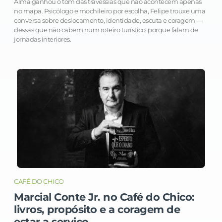
Alma ganhou o tom das travessias que não acontecem apenas
no mapa. Psicólogo e mochileiro por escolha, Felipe trouxe uma
conversa sobre deslocamento, identidade, escuta e coragem —
dessas que não cabem num roteiro turístico, porque falam de
jornadas interiores.
CAFÉ DO CHICO
Marcial Conte Jr. no Café do Chico:
livros, propósito e a coragem de
estar a serviço