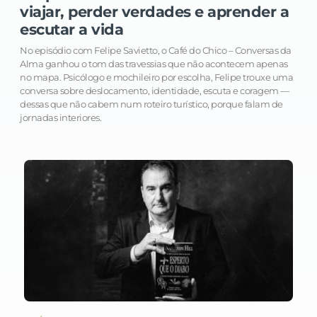
viajar, perder verdades e aprender a
escutar a vida
No episódio com Felipe Savietto, o Café do Chico – Conversas da
Alma ganhou o tom das travessias que não acontecem apenas
no mapa. Psicólogo e mochileiro por escolha, Felipe trouxe uma
conversa sobre deslocamento, identidade, escuta e coragem —
dessas que não cabem num roteiro turístico, porque falam de
jornadas interiores.