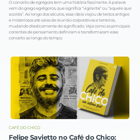
O conceito de egrégora tem uma história fascinante. A palavra
vem do grego egrēgoros, que significa “vigilante” ou “aquele que
acorda”. Ao longo dos séculos, essa ideia viajou de textos antigos
e misteriosos até salas de reunião corporativas e terreiros,
mudando drasticamente de significado. Veja como as principais
correntes de pensamento definiram e transformaram esse
conceito ao longo do tempo.
CAFÉ DO CHICO
Felipe Savietto no Café do Chico: