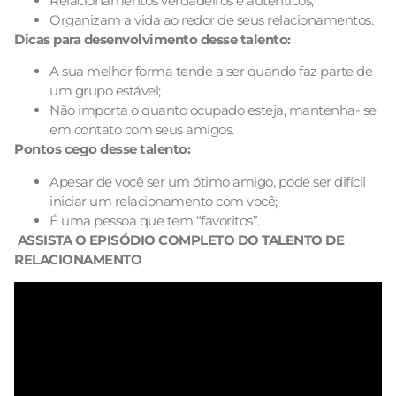
Relacionamentos verdadeiros e autênticos;
Organizam a vida ao redor de seus relacionamentos.
Dicas para desenvolvimento desse talento:
A sua melhor forma tende a ser quando faz parte de
um grupo estável;
Não importa o quanto ocupado esteja, mantenha- se
em contato com seus amigos.
Pontos cego desse talento:
Apesar de você ser um ótimo amigo, pode ser difícil
iniciar um relacionamento com você;
É uma pessoa que tem “favoritos”.
ASSISTA O EPISÓDIO COMPLETO DO TALENTO DE
RELACIONAMENTO