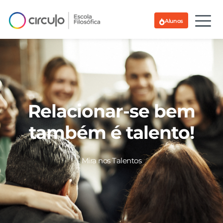
Alunos
Relacionar-se bem
também é talento!
Mira nos Talentos