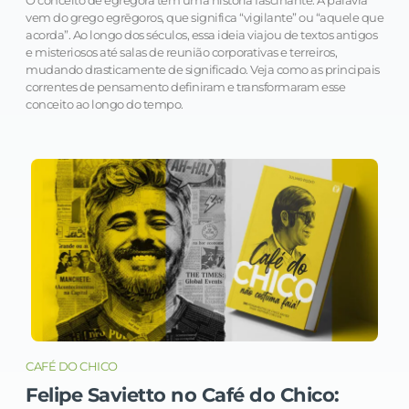
O conceito de egrégora tem uma história fascinante. A palavra
vem do grego egrēgoros, que significa “vigilante” ou “aquele que
acorda”. Ao longo dos séculos, essa ideia viajou de textos antigos
e misteriosos até salas de reunião corporativas e terreiros,
mudando drasticamente de significado. Veja como as principais
correntes de pensamento definiram e transformaram esse
conceito ao longo do tempo.
CAFÉ DO CHICO
Felipe Savietto no Café do Chico: