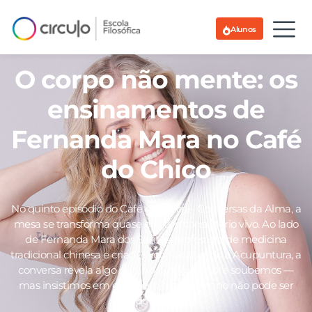
Alunos
O corpo não mente: os
ensinamentos de
Fernanda Mara no Café
do Chico
No quinto episódio do Café do Chico – Conversas da Alma, a
mesa se transforma quase em um consultório vivo. Ao lado
de Fernanda Mara dos Santos, professora de medicina
tradicional chinesa e criadora do Facilitando a Acupuntura, a
conversa revela algo que, no fundo, sempre soubemos —
mas insistimos em esquecer: o ser humano não pode ser
dividido em partes.