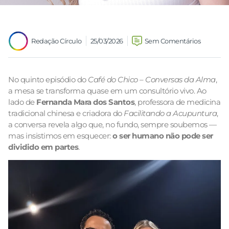
Redação Círculo
25/03/2026
Sem Comentários
No quinto episódio do
Café do Chico – Conversas da Alma
,
a mesa se transforma quase em um consultório vivo. Ao
lado de
Fernanda Mara dos Santos
, professora de medicina
tradicional chinesa e criadora do
Facilitando a Acupuntura
,
a conversa revela algo que, no fundo, sempre soubemos —
mas insistimos em esquecer:
o ser humano não pode ser
dividido em partes
.