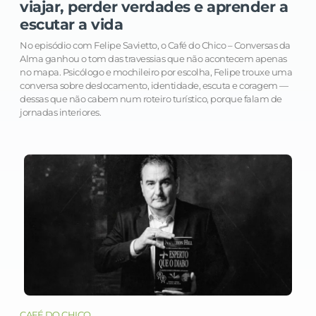
viajar, perder verdades e aprender a
escutar a vida
No episódio com Felipe Savietto, o Café do Chico – Conversas da
Alma ganhou o tom das travessias que não acontecem apenas
no mapa. Psicólogo e mochileiro por escolha, Felipe trouxe uma
conversa sobre deslocamento, identidade, escuta e coragem —
dessas que não cabem num roteiro turístico, porque falam de
jornadas interiores.
CAFÉ DO CHICO