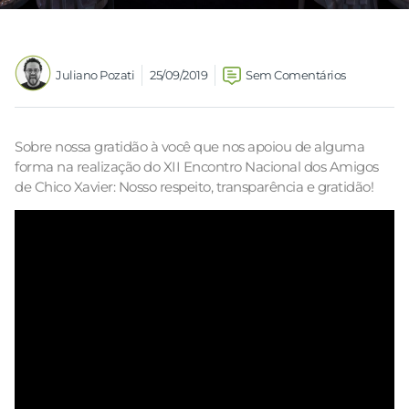
Juliano Pozati
25/09/2019
Sem Comentários
Sobre nossa gratidão à você que nos apoiou de alguma
forma na realização do XII Encontro Nacional dos Amigos
de Chico Xavier: Nosso respeito, transparência e gratidão!