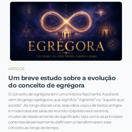
ARTIGOS
Um breve estudo sobre a evolução
do conceito de egrégora
O conceito de egrégora tem uma história fascinante. A palavra
vem do grego egrēgoros, que significa “vigilante” ou “aquele que
acorda”. Ao longo dos séculos, essa ideia viajou de textos antigos
e misteriosos até salas de reunião corporativas e terreiros,
mudando drasticamente de significado. Veja como as principais
correntes de pensamento definiram e transformaram esse
conceito ao longo do tempo.