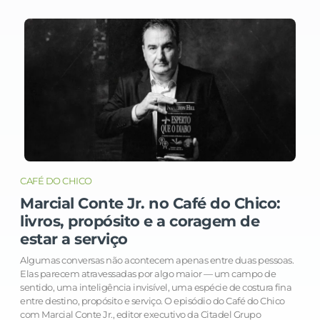
CAFÉ DO CHICO
Marcial Conte Jr. no Café do Chico:
livros, propósito e a coragem de
estar a serviço
Algumas conversas não acontecem apenas entre duas pessoas.
Elas parecem atravessadas por algo maior — um campo de
sentido, uma inteligência invisível, uma espécie de costura fina
entre destino, propósito e serviço. O episódio do Café do Chico
com Marcial Conte Jr., editor executivo da Citadel Grupo