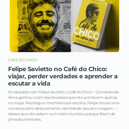
CAFÉ DO CHICO
Felipe Savietto no Café do Chico:
viajar, perder verdades e aprender a
escutar a vida
No episódio com Felipe Savietto, o Café do Chico – Conversas da
Alma ganhou o tom das travessias que não acontecem apenas
no mapa. Psicólogo e mochileiro por escolha, Felipe trouxe uma
conversa sobre deslocamento, identidade, escuta e coragem —
dessas que não cabem num roteiro turístico, porque falam de
jornadas interiores.