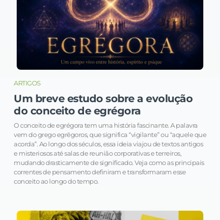
ARTIGOS
Um breve estudo sobre a evolução
do conceito de egrégora
O conceito de egrégora tem uma história fascinante. A palavra
vem do grego egrēgoros, que significa “vigilante” ou “aquele que
acorda”. Ao longo dos séculos, essa ideia viajou de textos antigos
e misteriosos até salas de reunião corporativas e terreiros,
mudando drasticamente de significado. Veja como as principais
correntes de pensamento definiram e transformaram esse
conceito ao longo do tempo.