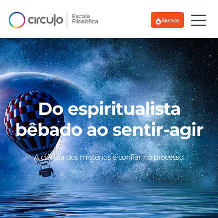
Alunos
Do espiritualista
bêbado ao sentir-agir
A ciência dos mistérios é confiar no processo.