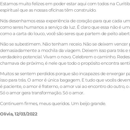
Estamos muito felizes em poder estar aqui com todos na Curitib
espiritual que as nossas oficinas têm construído.
Nós desenhamos essa experiência de coração para que cada um t
como seres humanos a serviço da luz. É claro que essa não é uma
como a carta do louco, você são seres que partem de peito abert
Não se subestimem. Não tenham receio. Não se deixem vencer pe
demasiadamente a mochila da viagem. Deixem isso para trás e si
verdadeiro potencial. Vivam o novo. Celebrem o caminho. Redes
chamava de próximo, é nele que todo o propósito encontra sent
Muitos se sentem perdidos porque são incapazes de enxergar pa
isso para trás. O amor é única bagagem. E tudo que vocês devem
é paciente, o amor é fraterno, o amor vai ao encontro do outr
Só o amor gera transformação. Só o amor.
Continuem firmes, meus queridos. Um beijo grande.
Olívia, 12/03/2022