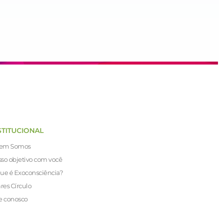
STITUCIONAL
em Somos
so objetivo com você
ue é Exoconsciência?
ares Círculo
e conosco