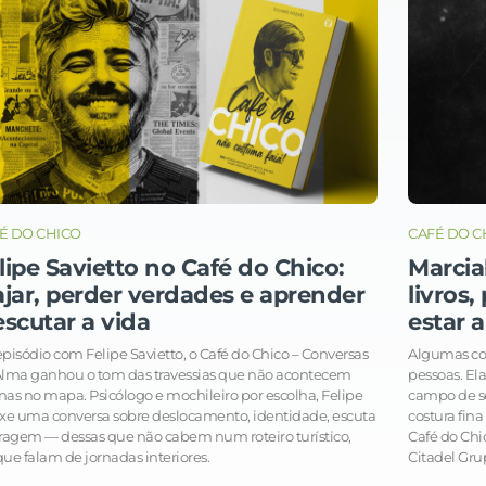
É DO CHICO
CAFÉ DO C
lipe Savietto no Café do Chico:
Marcia
ajar, perder verdades e aprender
livros
escutar a vida
estar a
pisódio com Felipe Savietto, o Café do Chico – Conversas
Algumas co
Alma ganhou o tom das travessias que não acontecem
pessoas. El
as no mapa. Psicólogo e mochileiro por escolha, Felipe
campo de se
xe uma conversa sobre deslocamento, identidade, escuta
costura fina
ragem — dessas que não cabem num roteiro turístico,
Café do Chic
ue falam de jornadas interiores.
Citadel Gru