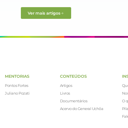
Ver mais artigos
MENTORIAS
CONTEÚDOS
IN
Pontos Fortes
Artigos
Qu
Juliano Pozati
Livros
Nos
Documentários
O q
Acervo do General Uchôa
Pil
Fal