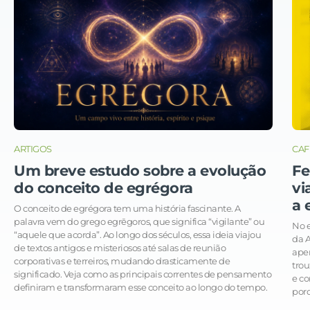
ARTIGOS
CAF
Um breve estudo sobre a evolução
Fe
do conceito de egrégora
vi
a 
O conceito de egrégora tem uma história fascinante. A
palavra vem do grego egrēgoros, que significa “vigilante” ou
No e
“aquele que acorda”. Ao longo dos séculos, essa ideia viajou
da 
de textos antigos e misteriosos até salas de reunião
apen
corporativas e terreiros, mudando drasticamente de
trou
significado. Veja como as principais correntes de pensamento
e co
definiram e transformaram esse conceito ao longo do tempo.
porq