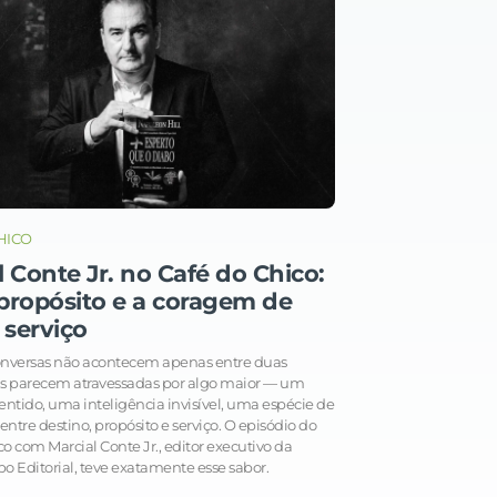
HICO
l Conte Jr. no Café do Chico:
, propósito e a coragem de
 serviço
nversas não acontecem apenas entre duas
as parecem atravessadas por algo maior — um
ntido, uma inteligência invisível, uma espécie de
 entre destino, propósito e serviço. O episódio do
o com Marcial Conte Jr., editor executivo da
po Editorial, teve exatamente esse sabor.