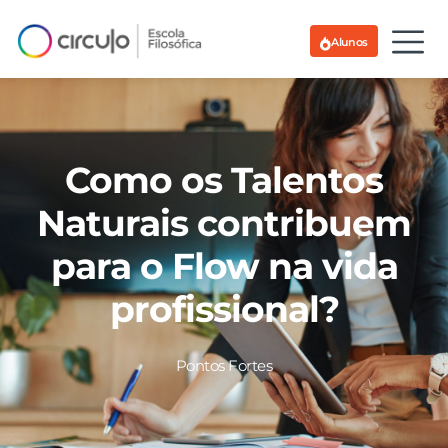
Alunos
Como os Talentos
Naturais contribuem
para o Flow na vida
profissional?
Pontos Fortes