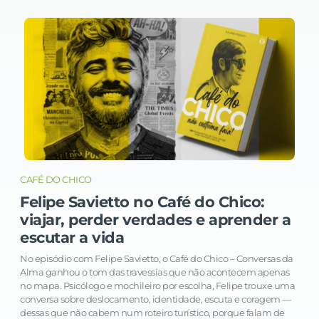
CAFÉ DO CHICO
Felipe Savietto no Café do Chico:
viajar, perder verdades e aprender a
escutar a vida
No episódio com Felipe Savietto, o Café do Chico – Conversas da
Alma ganhou o tom das travessias que não acontecem apenas
no mapa. Psicólogo e mochileiro por escolha, Felipe trouxe uma
conversa sobre deslocamento, identidade, escuta e coragem —
dessas que não cabem num roteiro turístico, porque falam de