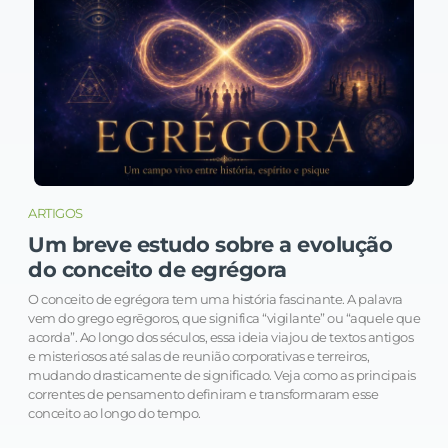
ARTIGOS
Um breve estudo sobre a evolução
do conceito de egrégora
O conceito de egrégora tem uma história fascinante. A palavra
vem do grego egrēgoros, que significa “vigilante” ou “aquele que
acorda”. Ao longo dos séculos, essa ideia viajou de textos antigos
e misteriosos até salas de reunião corporativas e terreiros,
mudando drasticamente de significado. Veja como as principais
correntes de pensamento definiram e transformaram esse
conceito ao longo do tempo.