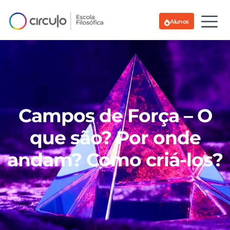
Alunos
Campos de Força – O
que são? Por onde
andam? Como criá-los?