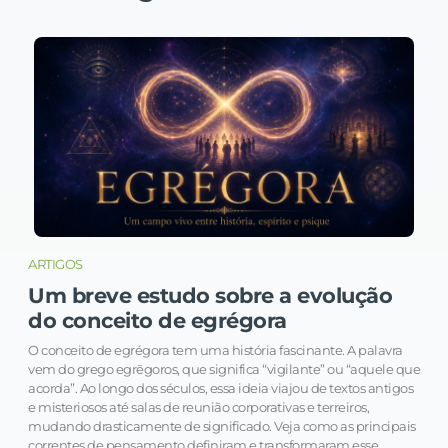
ARTIGOS
Um breve estudo sobre a evolução
do conceito de egrégora
O conceito de egrégora tem uma história fascinante. A palavra
vem do grego egrēgoros, que significa “vigilante” ou “aquele que
acorda”. Ao longo dos séculos, essa ideia viajou de textos antigos
e misteriosos até salas de reunião corporativas e terreiros,
mudando drasticamente de significado. Veja como as principais
correntes de pensamento definiram e transformaram esse