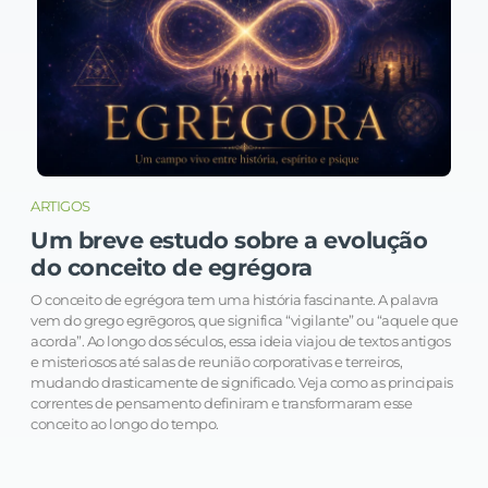
ARTIGOS
Um breve estudo sobre a evolução
do conceito de egrégora
O conceito de egrégora tem uma história fascinante. A palavra
vem do grego egrēgoros, que significa “vigilante” ou “aquele que
acorda”. Ao longo dos séculos, essa ideia viajou de textos antigos
e misteriosos até salas de reunião corporativas e terreiros,
mudando drasticamente de significado. Veja como as principais
correntes de pensamento definiram e transformaram esse
conceito ao longo do tempo.