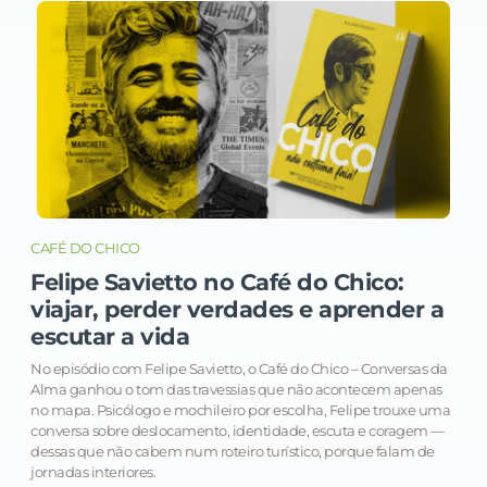
CAFÉ DO CHICO
Felipe Savietto no Café do Chico:
viajar, perder verdades e aprender a
escutar a vida
No episódio com Felipe Savietto, o Café do Chico – Conversas da
Alma ganhou o tom das travessias que não acontecem apenas
no mapa. Psicólogo e mochileiro por escolha, Felipe trouxe uma
conversa sobre deslocamento, identidade, escuta e coragem —
dessas que não cabem num roteiro turístico, porque falam de
jornadas interiores.