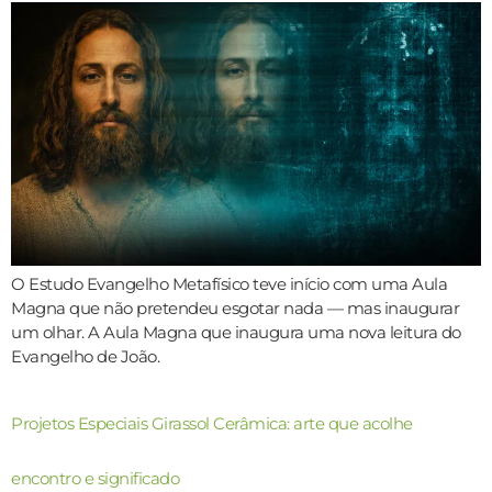
O Estudo Evangelho Metafísico teve início com uma Aula
Magna que não pretendeu esgotar nada — mas inaugurar
um olhar. A Aula Magna que inaugura uma nova leitura do
Evangelho de João.
Projetos Especiais Girassol Cerâmica: arte que acolhe
encontro e significado