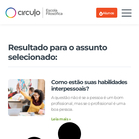
Alunos
Resultado para o assunto
selecionado:
Como estão suas habilidades
interpessoais?
A questão não é se a pessoa é um bom
profissional, mas se o profissional é uma
boa pessoa.
Leia mais »