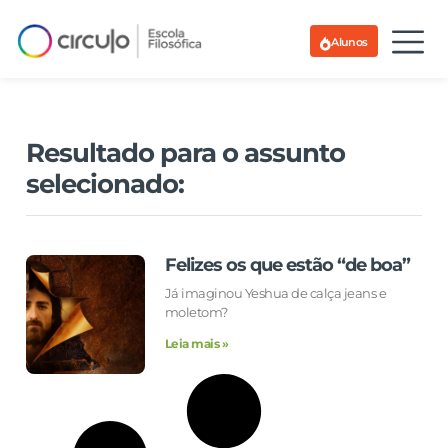
Alunos
Resultado para o assunto
selecionado:
Felizes os que estão “de boa”
Já imaginou Yeshua de calça jeans e
moletom?
Leia mais »