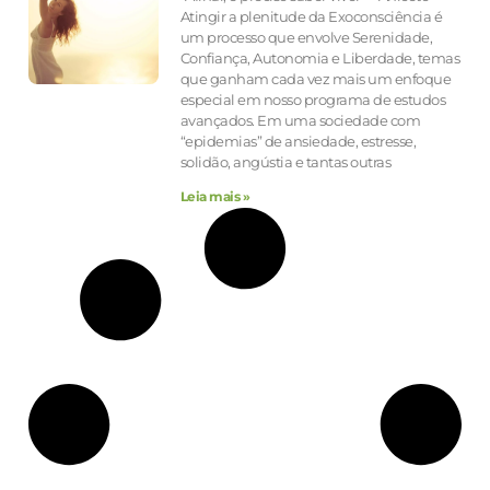
Atingir a plenitude da Exoconsciência é
um processo que envolve Serenidade,
Confiança, Autonomia e Liberdade, temas
que ganham cada vez mais um enfoque
especial em nosso programa de estudos
avançados. Em uma sociedade com
“epidemias” de ansiedade, estresse,
solidão, angústia e tantas outras
Leia mais »