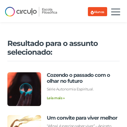
Alunos
Resultado para o assunto
selecionado:
Cozendo o passado com o
olhar no futuro
Série Autonomia Espiritual.
Leia mais »
Um convite para viver melhor
“Afinal, é preciso saber viver” – Aniceto