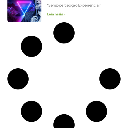
“Sensopercepção Experiencial”
Leia mais »