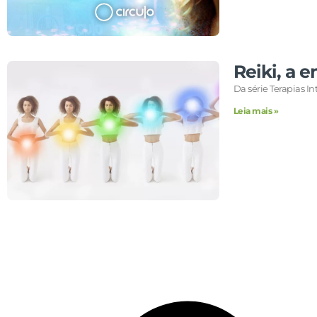
Reiki, a e
Da série Terapias In
Leia mais »