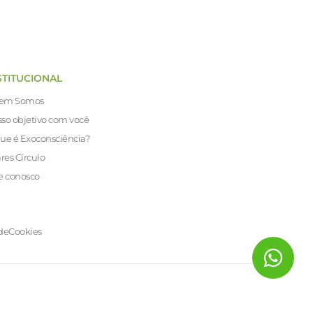
STITUCIONAL
em Somos
so objetivo com você
ue é Exoconsciência?
ares Círculo
e conosco
de
Cookies