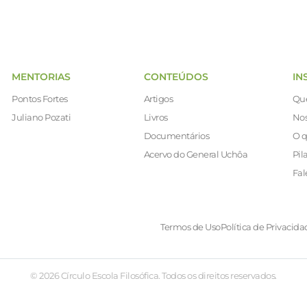
MENTORIAS
CONTEÚDOS
IN
Pontos Fortes
Artigos
Qu
Juliano Pozati
Livros
Nos
Documentários
O q
Acervo do General Uchôa
Pil
Fal
Termos de Uso
Política de Privacida
© 2026 Círculo Escola Filosófica. Todos os direitos reservados.