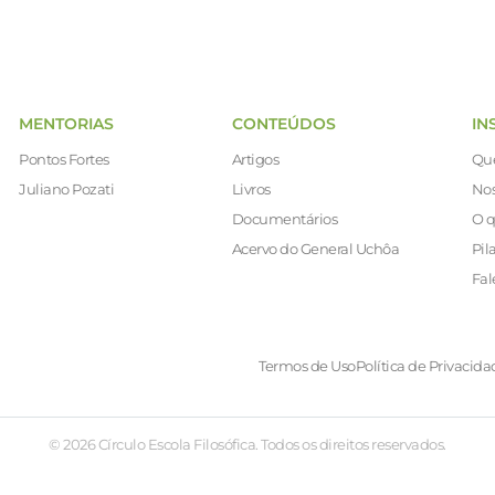
MENTORIAS
CONTEÚDOS
IN
Pontos Fortes
Artigos
Qu
Juliano Pozati
Livros
Nos
Documentários
O q
Acervo do General Uchôa
Pil
Fal
Termos de Uso
Política de Privacida
© 2026 Círculo Escola Filosófica. Todos os direitos reservados.