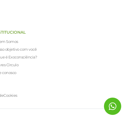
STITUCIONAL
em Somos
so objetivo com você
ue é Exoconsciência?
ares Círculo
e conosco
de
Cookies