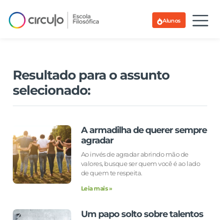
Alunos
Resultado para o assunto
selecionado:
A armadilha de querer sempre
agradar
Ao invés de agradar abrindo mão de
valores, busque ser quem você é ao lado
de quem te respeita.
Leia mais »
Um papo solto sobre talentos