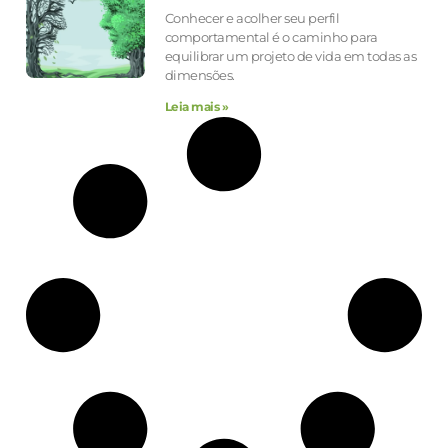
Conhecer e acolher seu perfil
comportamental é o caminho para
equilibrar um projeto de vida em todas as
dimensões.
Leia mais »