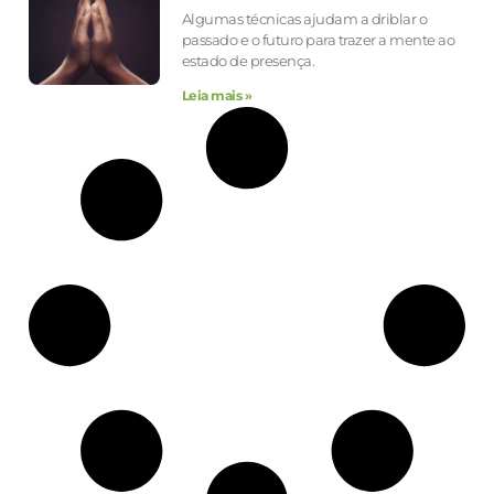
Algumas técnicas ajudam a driblar o
passado e o futuro para trazer a mente ao
estado de presença.
Leia mais »