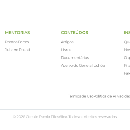
MENTORIAS
CONTEÚDOS
IN
Pontos Fortes
Artigos
Qu
Juliano Pozati
Livros
Nos
Documentários
O q
Acervo do General Uchôa
Pil
Fal
Termos de Uso
Política de Privacida
© 2026 Círculo Escola Filosófica. Todos os direitos reservados.