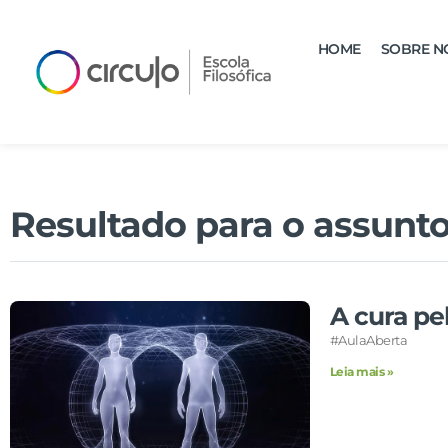
HOME
SOBRE N
Resultado para o assunto
A cura pe
#AulaAberta
Leia mais »