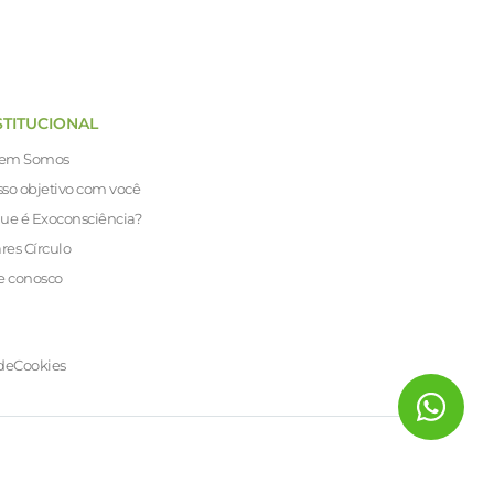
STITUCIONAL
em Somos
so objetivo com você
ue é Exoconsciência?
ares Círculo
e conosco
de
Cookies