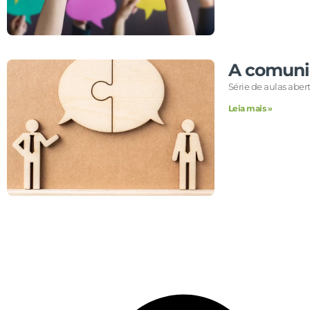
A comuni
Série de aulas abe
Leia mais »