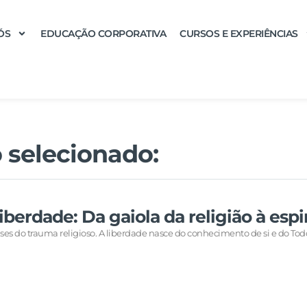
ÓS
EDUCAÇÃO CORPORATIVA
CURSOS E EXPERIÊNCIAS
 selecionado:
iberdade: Da gaiola da religião à espi
ses do trauma religioso. A liberdade nasce do conhecimento de si e do Tod