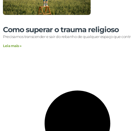
Como superar o trauma religioso
Precisamos transcender e sair do rebanho de qualquer espaço que contr
Leia mais »