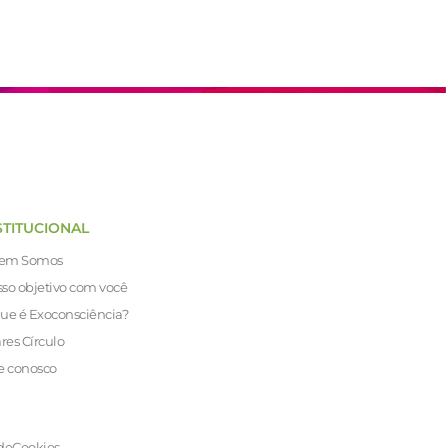
STITUCIONAL
em Somos
so objetivo com você
ue é Exoconsciência?
ares Círculo
e conosco
de
Cookies