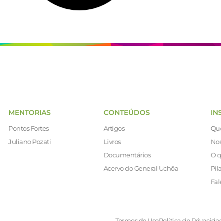
MENTORIAS
CONTEÚDOS
IN
Pontos Fortes
Artigos
Qu
Juliano Pozati
Livros
Nos
Documentários
O q
Acervo do General Uchôa
Pil
Fal
Termos de Uso
Política de Privacida