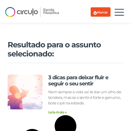
Alunos
Resultado para o assunto
selecionado:
3 dicas para deixar fluir e
seguir o seu sentir
Nem sempre a vida vai te dar um olho de
tandera, mas se o sentir é forte e genuíno,
bote o pé na estrada.
Leia mais »