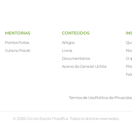
MENTORIAS
CONTEÚDOS
IN
Pontos Fortes
Artigos
Qu
Juliano Pozati
Livros
Nos
Documentários
O q
Acervo do General Uchôa
Pil
Fal
Termos de Uso
Política de Privacida
© 2026 Círculo Escola Filosófica. Todos os direitos reservados.