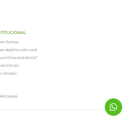
STITUCIONAL
em Somos
so objetivo com você
ue é Exoconsciência?
ares Círculo
e conosco
de
Cookies