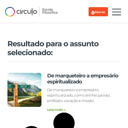
Alunos
Resultado para o assunto
selecionado:
De marqueteiro a empresário
espiritualizado
De marqueteiro a empresário
espiritualizado, como alinhei paixão,
profissão, vocação e missão
Leia mais »